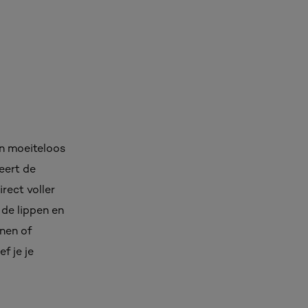
een moeiteloos
ieert de
rect voller
 de lippen en
jnen of
f je je