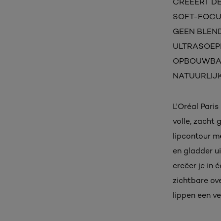
CREËERT DE I
SOFT-FOCUS
GEEN BLENDI
ULTRASOEPEL
OPBOUWBARE 
NATUURLIJK 
L'Oréal Paris
volle, zacht 
lipcontour me
en gladder ui
creëer je in 
zichtbare ove
lippen een ve