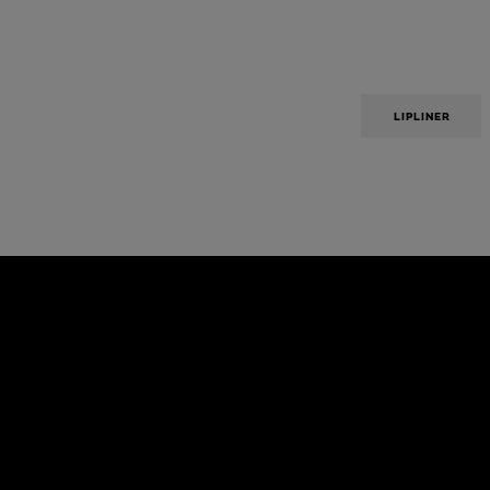
LIPLINER
Overslaan het dia: Algemeen