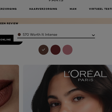
R BLURRING
 LINER
ERZORGING
HAARVERZORGING
MAN
VIRTUEEL TEST
 EEN REVIEW
Color
570 Worth It Intense
 ONLINE