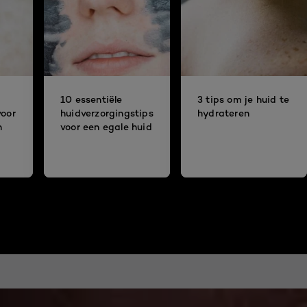
10 essentiële
3 tips om je huid te
voor
huidverzorgingstips
hydrateren
n
voor een egale huid
g