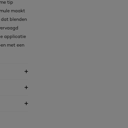
ome tip
ormule maakt
r dat blenden
 vervaagd
ze applicatie
ppen met een