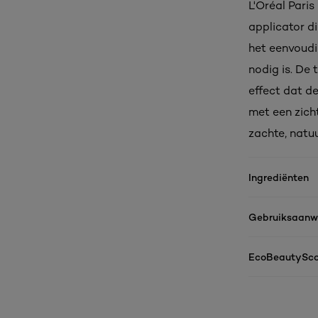
L'Oréal Paris
applicator d
het eenvoudig
nodig is. De
effect dat de
met een zicht
zachte, natuur
Ingrediënten
Gebruiksaanwi
EcoBeautySco