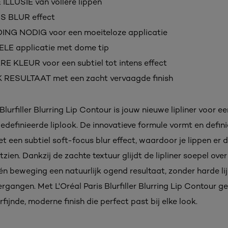
LLUSIE van vollere lippen
 BLUR effect
NG NODIG voor een moeiteloze applicatie
E applicatie met dome tip
KLEUR voor een subtiel tot intens effect
RESULTAAT met een zacht vervaagde finish
 Blurfiller Blurring Lip Contour is jouw nieuwe lipliner voor 
gedefinieerde liplook. De innovatieve formule vormt en defin
t een subtiel soft-focus blur effect, waardoor je lippen er di
tzien. Dankzij de zachte textuur glijdt de lipliner soepel over
één beweging een natuurlijk ogend resultaat, zonder harde li
rgangen. Met L'Oréal Paris Blurfiller Blurring Lip Contour gee
rfijnde, moderne finish die perfect past bij elke look.