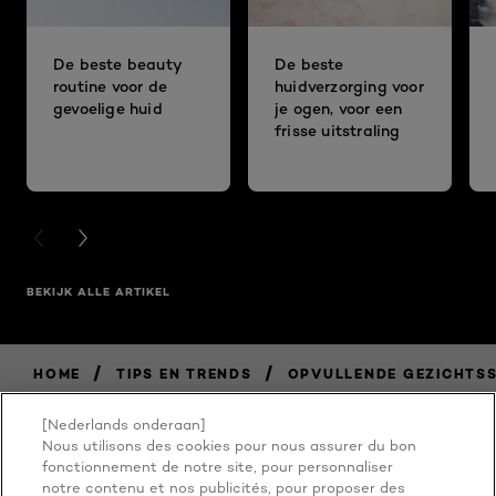
De beste beauty
De beste
routine voor de
huidverzorging voor
gevoelige huid
je ogen, voor een
frisse uitstraling
PREVIOUS CARD
NEXT CARD
BEKIJK ALLE ARTIKEL
/
/
HOME
TIPS EN TRENDS
OPVULLENDE GEZICHTSS
[Nederlands onderaan]
Nous utilisons des cookies pour nous assurer du bon
BECAUSE
fonctionnement de notre site, pour personnaliser
notre contenu et nos publicités, pour proposer des