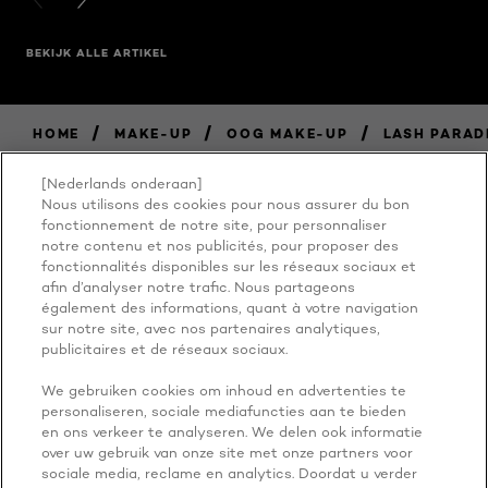
PREVIOUS CARD
NEXT CARD
BEKIJK ALLE ARTIKEL
/
/
/
HOME
MAKE-UP
OOG MAKE-UP
LASH PARAD
[Nederlands onderaan]
Nous utilisons des cookies pour nous assurer du bon
BECAUSE
fonctionnement de notre site, pour personnaliser
notre contenu et nos publicités, pour proposer des
fonctionnalités disponibles sur les réseaux sociaux et
YOU'RE
afin d’analyser notre trafic. Nous partageons
également des informations, quant à votre navigation
WORTH IT
sur notre site, avec nos partenaires analytiques,
publicitaires et de réseaux sociaux.
We gebruiken cookies om inhoud en advertenties te
personaliseren, sociale mediafuncties aan te bieden
en ons verkeer te analyseren. We delen ook informatie
over uw gebruik van onze site met onze partners voor
sociale media, reclame en analytics. Doordat u verder