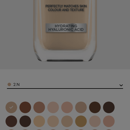
Color
2.N