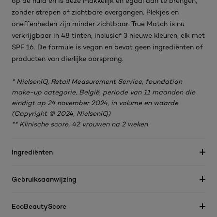
op de huid en is deze makkelijk en egaal aan te brengen,
zonder strepen of zichtbare overgangen. Plekjes en
oneffenheden zijn minder zichtbaar. True Match is nu
verkrijgbaar in 48 tinten, inclusief 3 nieuwe kleuren, elk met
SPF 16. De formule is vegan en bevat geen ingrediënten of
producten van dierlijke oorsprong.​
* NielsenIQ, Retail Measurement Service, foundation
make-up categorie, België, periode van 11 maanden die
eindigt op 24 november 2024, in volume en waarde
(Copyright © 2024, NielsenIQ)​
** Klinische score, 42 vrouwen na 2 weken​
Ingrediënten
Gebruiksaanwijzing
EcoBeautyScore