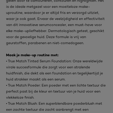
geven door te camoufleren, contouren en highlighten. Het
is de ideale metgezel voor een moeiteloze make-
uproutine, waardoor je er altijd fris en verzorgd uitziet,
waar je ook gaat. Ervaar de veelzijdigheid en effectiviteit
van dit innovatieve serumconcealer, een must-have voor
elke make-upliefhebber. Dermatologisch getest, geschikt
voor de gevoelige huid. Deze formule is vrij van
geurstoffen, parabenen en niet-comedogeen.
Maak je make-up routine met:
• True Match Tinted Serum Foundation: Onze wereldwijde
virale succesformule die zorgt voor een stralende
huidfinish, die dekt als een foundation en tegelijkertijd je
huid strakker maakt als een serum.
• True Match Poeder: Een poeder met een lichte textuur die
perfect past bij de kleur en textuur van je huid voor een
vlekkeloze finish.
• True Match Blush: Een superblendbare poederblush met
een zachte textuur die zacht aanbrengt met een