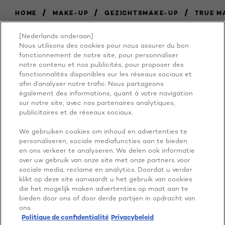
/
/
/
HOME
MAKE-UP
GEZICHTSMAKE-UP
TRUE M
[Nederlands onderaan]
Nous utilisons des cookies pour nous assurer du bon
BECAUSE
fonctionnement de notre site, pour personnaliser
notre contenu et nos publicités, pour proposer des
fonctionnalités disponibles sur les réseaux sociaux et
YOU'RE
afin d’analyser notre trafic. Nous partageons
également des informations, quant à votre navigation
WORTH IT
sur notre site, avec nos partenaires analytiques,
publicitaires et de réseaux sociaux.
We gebruiken cookies om inhoud en advertenties te
personaliseren, sociale mediafuncties aan te bieden
en ons verkeer te analyseren. We delen ook informatie
over uw gebruik van onze site met onze partners voor
sociale media, reclame en analytics. Doordat u verder
klikt op deze site aanvaardt u het gebruik van cookies
die het mogelijk maken advertenties op maat aan te
NOG MEER ONTDEKKEN
bieden door ons of door derde partijen in opdracht van
ADDRESS
ons.
Politique de confidentialité
Privacybeleid