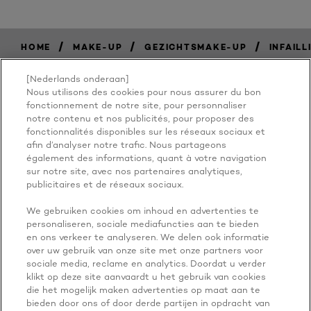
/
/
/
HOME
MAKE-UP
GEZICHTSMAKE-UP
INFAILL
[Nederlands onderaan]
Nous utilisons des cookies pour nous assurer du bon
BECAUSE
fonctionnement de notre site, pour personnaliser
notre contenu et nos publicités, pour proposer des
fonctionnalités disponibles sur les réseaux sociaux et
YOU'RE
afin d’analyser notre trafic. Nous partageons
également des informations, quant à votre navigation
WORTH IT
sur notre site, avec nos partenaires analytiques,
publicitaires et de réseaux sociaux.
We gebruiken cookies om inhoud en advertenties te
personaliseren, sociale mediafuncties aan te bieden
en ons verkeer te analyseren. We delen ook informatie
over uw gebruik van onze site met onze partners voor
sociale media, reclame en analytics. Doordat u verder
klikt op deze site aanvaardt u het gebruik van cookies
die het mogelijk maken advertenties op maat aan te
NOG MEER ONTDEKKEN
bieden door ons of door derde partijen in opdracht van