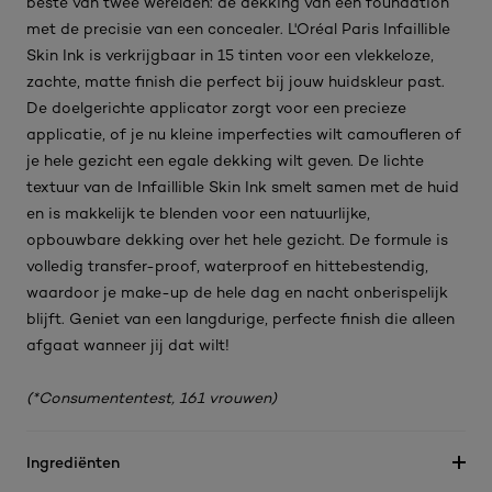
beste van twee werelden: de dekking van een foundation
met de precisie van een concealer. L'Oréal Paris Infaillible
Skin Ink is verkrijgbaar in 15 tinten voor een vlekkeloze,
zachte, matte finish die perfect bij jouw huidskleur past.
De doelgerichte applicator zorgt voor een precieze
applicatie, of je nu kleine imperfecties wilt camoufleren of
je hele gezicht een egale dekking wilt geven. De lichte
textuur van de Infaillible Skin Ink smelt samen met de huid
en is makkelijk te blenden voor een natuurlijke,
opbouwbare dekking over het hele gezicht. De formule is
volledig transfer-proof, waterproof en hittebestendig,
waardoor je make-up de hele dag en nacht onberispelijk
blijft. Geniet van een langdurige, perfecte finish die alleen
afgaat wanneer jij dat wilt!
(*Consumententest, 161 vrouwen)
Ingrediënten