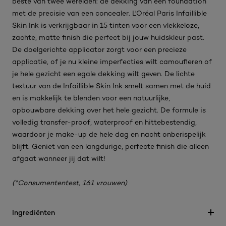
beste van twee werelden: de dekking van een foundation
met de precisie van een concealer. L'Oréal Paris Infaillible
Skin Ink is verkrijgbaar in 15 tinten voor een vlekkeloze,
zachte, matte finish die perfect bij jouw huidskleur past.
De doelgerichte applicator zorgt voor een precieze
applicatie, of je nu kleine imperfecties wilt camoufleren of
je hele gezicht een egale dekking wilt geven. De lichte
textuur van de Infaillible Skin Ink smelt samen met de huid
en is makkelijk te blenden voor een natuurlijke,
opbouwbare dekking over het hele gezicht. De formule is
volledig transfer-proof, waterproof en hittebestendig,
waardoor je make-up de hele dag en nacht onberispelijk
blijft. Geniet van een langdurige, perfecte finish die alleen
afgaat wanneer jij dat wilt!
(*Consumententest, 161 vrouwen)
Ingrediënten