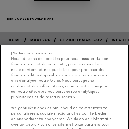
BEKIJK ALLE FOUNDATIONS
/
/
/
HOME
MAKE-UP
GEZICHTSMAKE-UP
INFAILL
[Nederlands onderaan]
Nous utilisons des cookies pour nous assurer du bon
BECAUSE
fonctionnement de notre site, pour personnaliser
notre contenu et nos publicités, pour proposer des
fonctionnalités disponibles sur les réseaux sociaux et
YOU'RE
afin d’analyser notre trafic. Nous partageons
également des informations, quant à votre navigation
WORTH IT
sur notre site, avec nos partenaires analytiques,
publicitaires et de réseaux sociaux.
We gebruiken cookies om inhoud en advertenties te
personaliseren, sociale mediafuncties aan te bieden
en ons verkeer te analyseren. We delen ook informatie
over uw gebruik van onze site met onze partners voor