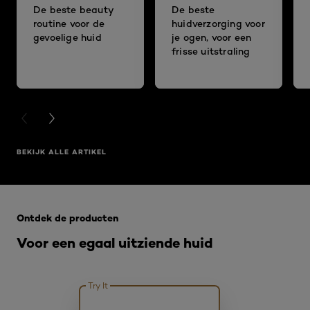
De beste beauty
De beste
routine voor de
huidverzorging voor
gevoelige huid
je ogen, voor een
frisse uitstraling
PREVIOUS CARD
NEXT CARD
BEKIJK ALLE ARTIKEL
Overslaan het dia: Fond de teint
Ontdek de producten
Voor een egaal uitziende huid
Try It