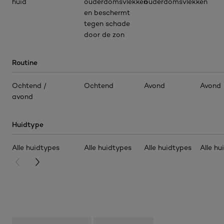
huid
ouderdomsvlekken
ouderdomsvlekken
en beschermt
tegen schade
door de zon
Routine
Ochtend /
Ochtend
Avond
Avond
avond
Huidtype
Alle huidtypes
Alle huidtypes
Alle huidtypes
Alle hu
PREVIOUS CARD
NEXT CARD