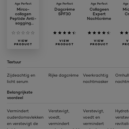
Age Perfect
Age Perfect
Age Perfect
Age
Mirco-
Dagcrème
Collageen
Mi
collagen
SPF30
Expert
C
Peptide Anti-
Nachtcrème
sagging
Serum
VIEW
VIEW
VIEW
V
PRODUCT
PRODUCT
PRODUCT
PR
Textuur
Zijdeachtig en
Rijke dagcrème
Veerkrachtig
Omhull
licht serum
nachtmasker
nachtm
Belangrijkste
voordeel
Vermindert
Verstevigt,
Verstevigt,
Hydrat
ouderdomsvlekken
voedt,
voedt en
verstev
en verstevigt de
vermindert
vermindert
revital