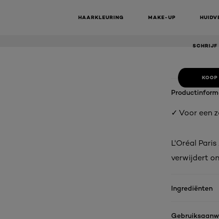
CLASSIC
CREAM 
HAARKLEURING
MAKE-UP
HUIDV
SCHRIJF
KOOP
Productinform
✓ Voor een z
L'Oréal Pari
verwijdert o
Ingrediënten
Gebruiksaanwi