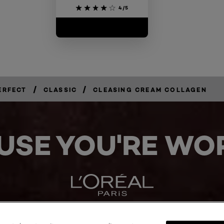
4/5
/
/
ERFECT
CLASSIC
CLEASING CREAM COLLAGEN
USE YOU'RE WOR