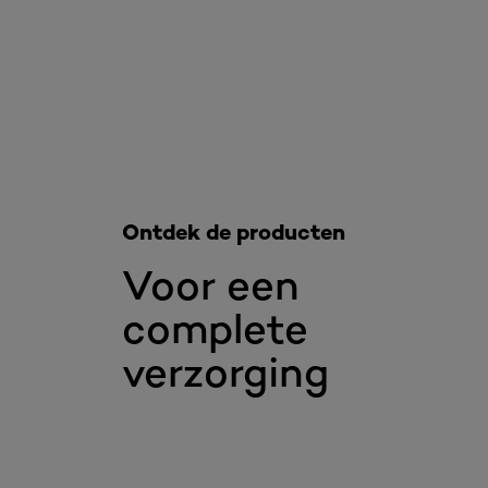
Overslaan het dia: Reiniging age perfect
Ontdek de producten
Voor een
complete
verzorging