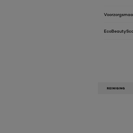
Voorzorgsmaa
EcoBeautySco
REINIGING