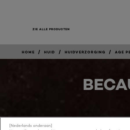
ZIE ALLE PRODUCTEN
/
/
/
HOME
HUID
HUIDVERZORGING
AGE P
BECA
[Nederlands onderaan]
NOG MEER ONTDEKKEN
ADDRESS