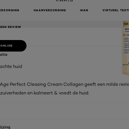
 CLEASING
COLLAGEN
ERZORGING
HAARVERZORGING
MAN
VIRTUEEL TEST
 EEN REVIEW
 ONLINE
atie
achte huid
s Age Perfect Cleasing Cream Collagen geeft een milde reini
nzuiverheden en kalmeert & voedt de huid.
jzing