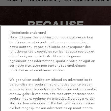
HOME
TIPS EN TRENDS
EEN STRALENDE HUID: H
BECAUSE
YOU'RE
[Nederlands onderaan]
Nous utilisons des cookies pour nous assurer du bon
fonctionnement de notre site, pour personnaliser
WORTH IT
notre contenu et nos publicités, pour proposer des
fonctionnalités disponibles sur les réseaux sociaux et
afin d’analyser notre trafic. Nous partageons
également des informations, quant à votre navigation
sur notre site, avec nos partenaires analytiques,
publicitaires et de réseaux sociaux.
We gebruiken cookies om inhoud en advertenties te
personaliseren, sociale mediafuncties aan te bieden
NOG MEER ONTDEKKEN
en ons verkeer te analyseren. We delen ook informatie
over uw gebruik van onze site met onze partners voor
ADDRESS
sociale media, reclame en analytics. Doordat u verder
klikt op deze site aanvaardt u het gebruik van cookies
die het mogelijk maken advertenties op maat aan te