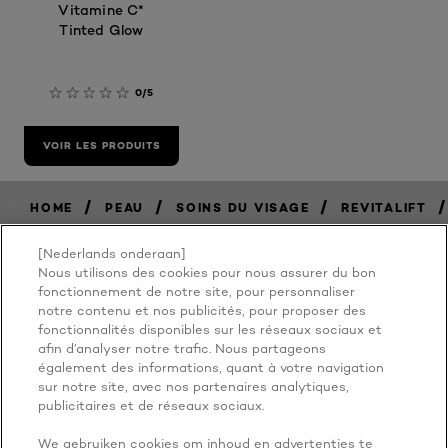
Vitamine C*
Tinted Glow
0/5
VOIR LES PRODUITS
/
/
/
/
HOME
PEAU
SOINS DU VISAGE
REVITALIFT
[Nederlands onderaan]
Nous utilisons des cookies pour nous assurer du bon
BECAUSE
fonctionnement de notre site, pour personnaliser
notre contenu et nos publicités, pour proposer des
fonctionnalités disponibles sur les réseaux sociaux et
YOU'RE
afin d’analyser notre trafic. Nous partageons
également des informations, quant à votre navigation
WORTH IT
sur notre site, avec nos partenaires analytiques,
publicitaires et de réseaux sociaux.
We gebruiken cookies om inhoud en advertenties te