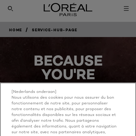
/
HOME
SERVICE-HUB-PAGE
BECAUSE
YOU'RE
WORTH IT
[Nederlands onderaan]
Nous utilisons des cookies pour nous assurer du bon
fonctionnement de notre site, pour personnaliser
notre contenu et nos publicités, pour proposer des
fonctionnalités disponibles sur les réseaux sociaux et
afin d’analyser notre trafic. Nous partageons
également des informations, quant à votre navigation
sur notre site, avec nos partenaires analytiques,