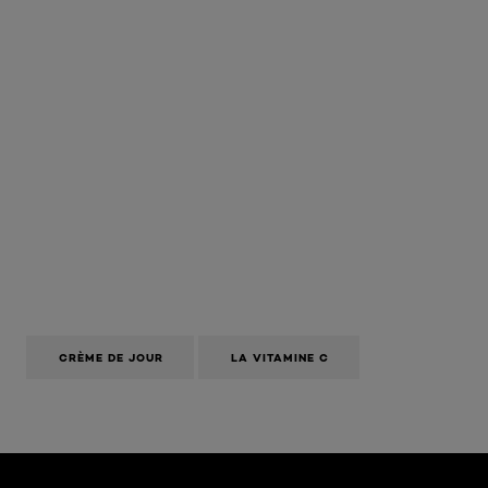
CRÈME DE JOUR
LA VITAMINE C
Ignorer le : Fluid page