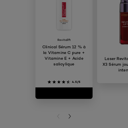
Revitalift
Clinical Sérum 12 % à
la Vitamine C pure +
Vitamine E + Acide
Laser Revita
salicylique
X3 Sérum jou
inten
4.5/5
PREVIOUS CARD
NEXT CARD