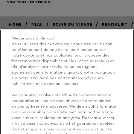
VOIR TOUS LES SÉRUMS
/
/
/
/
HOME
PEAU
SOINS DU VISAGE
REVITALIFT
[Nederlands onderaan]
Nous utilisons des cookies pour nous assurer du bon
BECAUSE
fonctionnement de notre site, pour personnaliser
notre contenu et nos publicités, pour proposer des
fonctionnalités disponibles sur les réseaux sociaux et
YOU'RE
afin d’analyser notre trafic. Nous partageons
également des informations, quant à votre navigation
WORTH IT
sur notre site, avec nos partenaires analytiques,
publicitaires et de réseaux sociaux.
We gebruiken cookies om inhoud en advertenties te
personaliseren, sociale mediafuncties aan te bieden
en ons verkeer te analyseren. We delen ook informatie
over uw gebruik van onze site met onze partners voor
sociale media, reclame en analytics. Doordat u verder
klikt op deze site aanvaardt u het gebruik van cookies
die het mogelijk maken advertenties op maat aan te
PLUS À EXPLORER