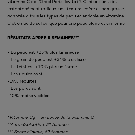
vitamine C de L'Oréal Paris Revitalift Clinical : un teint
instantanément radieux, une texture légère et non grasse,
adaptée à tous les types de peau et enrichie en vitamine
C et en acide salicylique pour une peau claire et uniforme.
RÉSULTATS APRÈS 8 SEMAINES***
- La peau est +25% plus lumineuse
- Le grain de peau est +34% plus lisse
- Le teint est +10% plus uniforme
- Les ridules sont
-14% réduites
- Les pores sont
-10% moins visibles
*Vitamine Cg = un dérivé de la vitamine C.
**Auto-évaluation, 52 femmes.
*** Score clinique, 59 femmes