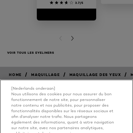
3.7/5
PREVIOUS CARD
NEXT CARD
VOIR TOUS LES EYELINERS
/
/
/
HOME
MAQUILLAGE
MAQUILLAGE DES YEUX
[Nederlands onderaan]
Nous utilisons des cookies pour nous assurer du bon
BECAUSE
fonctionnement de notre site, pour personnaliser
notre contenu et nos publicités, pour proposer des
fonctionnalités disponibles sur les réseaux sociaux et
YOU'RE
afin d’analyser notre trafic. Nous partageons
également des informations, quant à votre navigation
WORTH IT
sur notre site, avec nos partenaires analytiques,