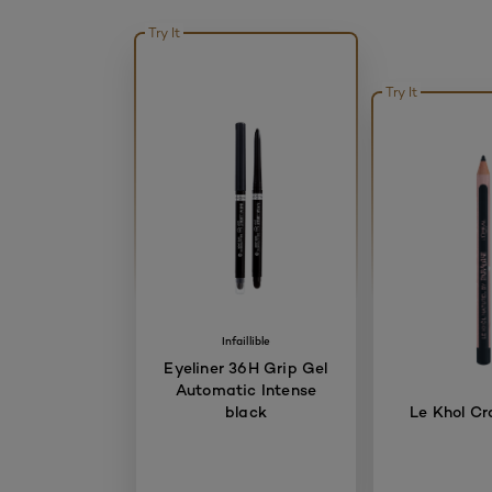
Try It
Try It
Infaillible
Eyeliner 36H Grip Gel
Automatic Intense
black
Le Khol Cr