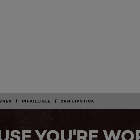
55
are available
/
/
VRES
INFAILLIBLE
24H LIPSTICK
USE YOU'RE WOR