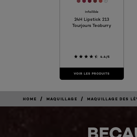
[Color]: #AC5761
[Color]: #9F2E4F
[Color]: #8D223E
[Color]: #904142
[Color]: #D159
More shades 
Infaillible
24H Lipstick 213
Tourjours Teaburry
4.4/5
VOIR LES PRODUITS
/
/
HOME
MAQUILLAGE
MAQUILLAGE DES LÈ
BECA