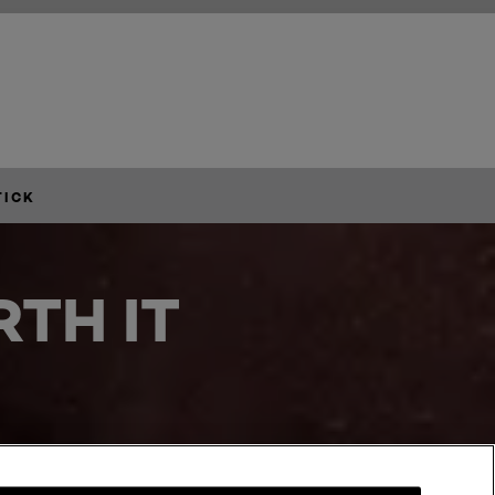
TICK
TH IT