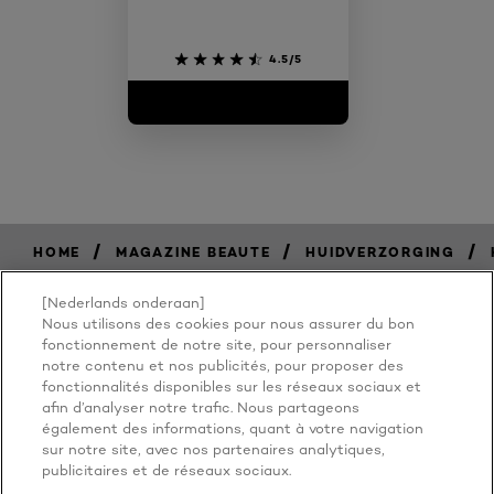
4.5/5
/
/
/
HOME
MAGAZINE BEAUTE
HUIDVERZORGING
[Nederlands onderaan]
Nous utilisons des cookies pour nous assurer du bon
BECAUSE
fonctionnement de notre site, pour personnaliser
notre contenu et nos publicités, pour proposer des
fonctionnalités disponibles sur les réseaux sociaux et
YOU'RE
afin d’analyser notre trafic. Nous partageons
également des informations, quant à votre navigation
WORTH IT
sur notre site, avec nos partenaires analytiques,
publicitaires et de réseaux sociaux.