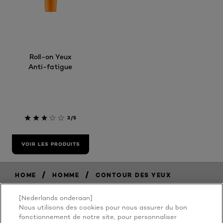
Roll-on Yeux
Anti-fatigue
3/5
VOIR LES PRODUITS
/
/
HOME
HOMME
CONTOUR DES YEUX
[Nederlands onderaan]
Nous utilisons des cookies pour nous assurer du bon
fonctionnement de notre site, pour personnaliser