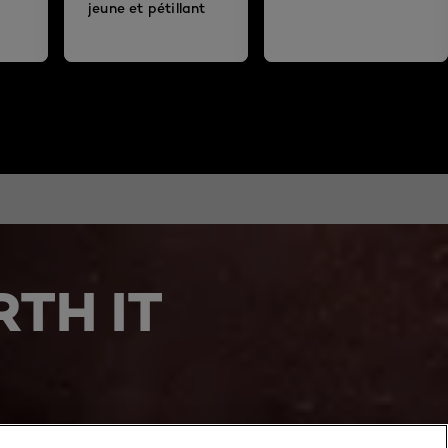
jeune et pétillant
TH IT