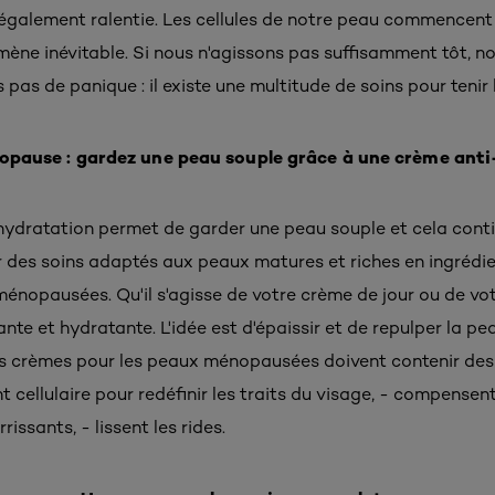
galement ralentie. Les cellules de notre peau commencent à 
ène inévitable. Si nous n'agissons pas suffisamment tôt, no
s pas de panique : il existe une multitude de soins pour tenir
pause : gardez une peau souple grâce à une crème ant
hydratation permet de garder une peau souple et cela conti
 des soins adaptés aux peaux matures et riches en ingrédie
nopausées. Qu'il s'agisse de votre crème de jour ou de vot
nte et hydratante. L'idée est d'épaissir et de repulper la pe
es crèmes pour les peaux ménopausées doivent contenir des i
 cellulaire pour redéfinir les traits du visage, - compensent
rissants, - lissent les rides.