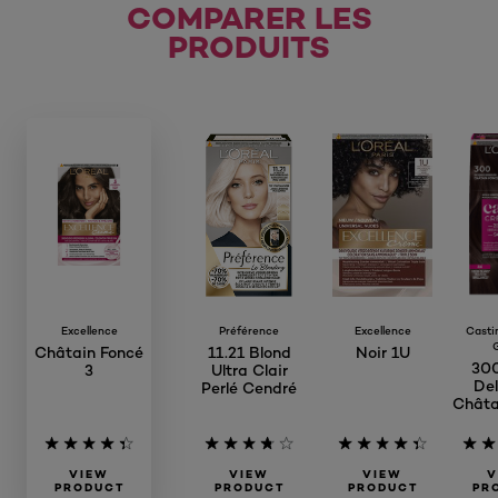
COMPARER LES
PRODUITS
Excellence
Préférence
Excellence
Casti
Châtain Foncé
11.21 Blond
Noir 1U
300
3
Ultra Clair
Del
Perlé Cendré
Châta
VIEW
VIEW
VIEW
V
PRODUCT
PRODUCT
PRODUCT
PR