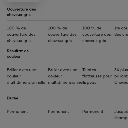
Couverture des
cheveux gris
100 % de
100 % de
100 % de
1re cou
couverture des
couverture des
couverture des
des ch
cheveux gris
cheveux gris
cheveux gris
Résultat de
couleur
Briller avec une
Briller avec une
Teintes
3X plus
couleur
couleur
flatteuses pour
brillan
multidimensionnelle
multidimensionnelle
la peau
Cheveu
Durée
Permanent
Permanent
Permanent
Jusqu'
shamp