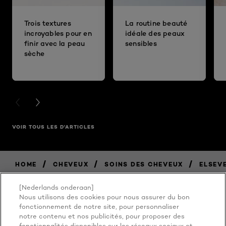
Trois textures
La routine beauté
incroyables pour en
idéale des peaux
finir avec la peau
sensibles
sèche
PREVIOUS CARD
NEXT CARD
VOIR TOUS LES D'ARTICLES
/
/
/
HOME
CHEVEUX
SOINS DES CHEVEUX
ELSEV
[Nederlands onderaan]
Nous utilisons des cookies pour nous assurer du bon
BECAUSE
fonctionnement de notre site, pour personnaliser
notre contenu et nos publicités, pour proposer des
fonctionnalités disponibles sur les réseaux sociaux et