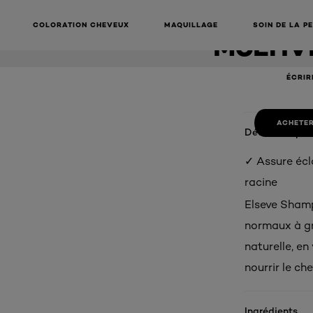
SHAM
COLORATION CHEVEUX
MAQUILLAGE
SOIN DE LA P
MULTIV
ÉCRIR
ACHETER
Détails du pro
✓ Assure écla
racine
Elseve Shamp
normaux à gra
naturelle, en
nourrir le ch
Ingrédients