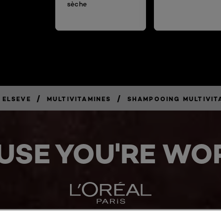
sèche
/
/
ELSEVE
MULTIVITAMINES
SHAMPOOING MULTIVIT
USE YOU'RE WOR