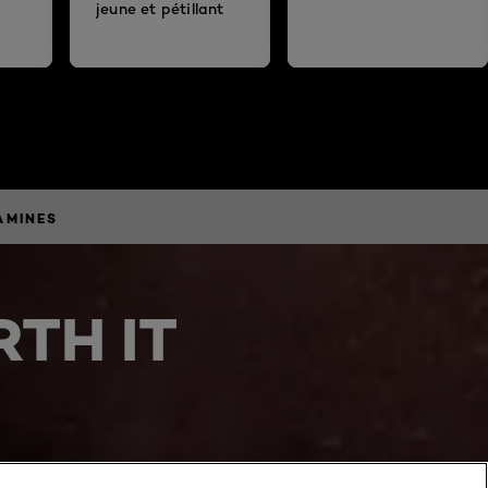
jeune et pétillant
AMINES
TH IT