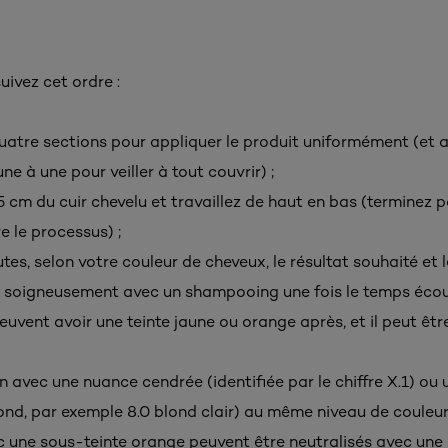
uivez cet ordre :
uatre sections pour appliquer le produit uniformément (et a
ne à une pour veiller à tout couvrir) ;
5 cm du cuir chevelu et travaillez de haut en bas (terminez pa
e le processus) ;
tes, selon votre couleur de cheveux, le résultat souhaité et l
 soigneusement avec un shampooing une fois le temps écou
uvent avoir une teinte jaune ou orange après, et il peut êtr
n avec une nuance cendrée (identifiée par le chiffre X.1) ou u
 rond, par exemple 8.0 blond clair) au même niveau de couleur
c une sous-teinte orange peuvent être neutralisés avec une 