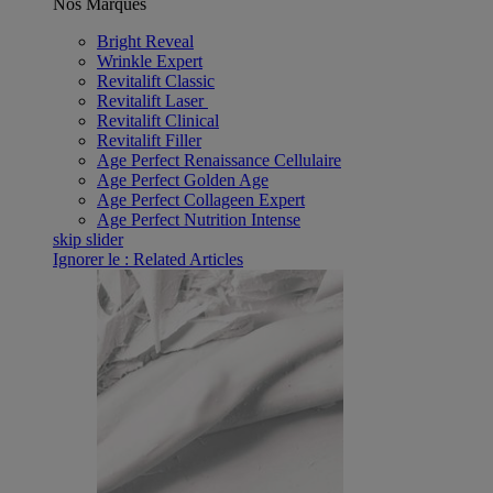
Nos Marques
Bright Reveal
Wrinkle Expert
Revitalift Classic
Revitalift Laser ​
Revitalift Clinical
Revitalift Filler
Age Perfect Renaissance Cellulaire
Age Perfect Golden Age
Age Perfect Collageen Expert
Age Perfect Nutrition Intense
skip slider
Ignorer le : Related Articles