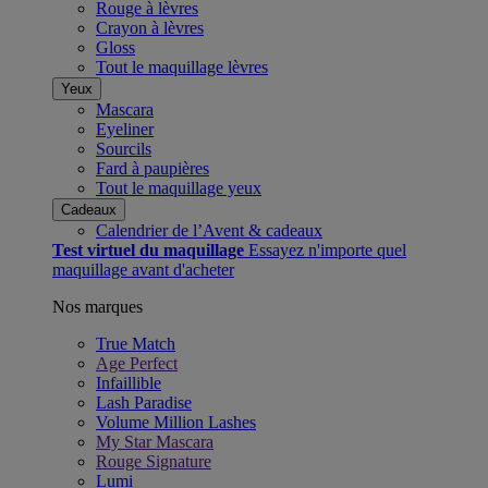
Rouge à lèvres
Crayon à lèvres
Gloss
Tout le maquillage lèvres
Yeux
Mascara
Eyeliner
Sourcils
Fard à paupières
Tout le maquillage yeux
Cadeaux
Calendrier de l’Avent & cadeaux​
Test virtuel du maquillage
Essayez n'importe quel
maquillage avant d'acheter
Nos marques
True Match
Age Perfect
Infaillible
Lash Paradise
Volume Million Lashes
My Star Mascara
Rouge Signature
Lumi