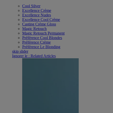
Cool Silver
Excellence Crème
Excellence Nudes
Excellence Cool Crème
Casting Crème Gloss
Magic Retouch
Magic Retouch​ Permanent
Préférence Cool Blondes
Préférence Crème
Préférence Le Blonding
skip slider
Ignorer le : Related Articles