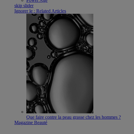
Power Age
skip slider
Ignorer le : Related Articles
Que faire contre la peau grasse chez les hommes ?
Magazine Beauté