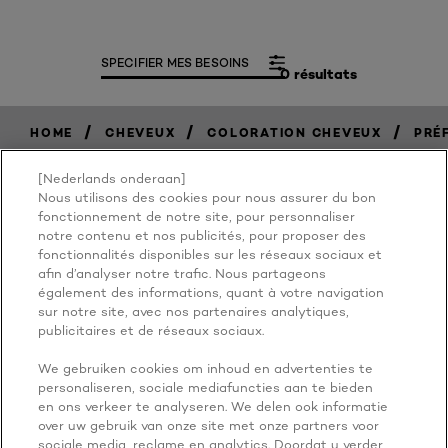
SPECIFIER MES BESOINS
0 résultats
/
/
/
HOME
CHEVEUX
COLORATION CHEVEUX
PRÉ
[Nederlands onderaan]
Nous utilisons des cookies pour nous assurer du bon
BECAUSE
fonctionnement de notre site, pour personnaliser
notre contenu et nos publicités, pour proposer des
fonctionnalités disponibles sur les réseaux sociaux et
YOU'RE
afin d’analyser notre trafic. Nous partageons
également des informations, quant à votre navigation
WORTH IT
sur notre site, avec nos partenaires analytiques,
publicitaires et de réseaux sociaux.
We gebruiken cookies om inhoud en advertenties te
personaliseren, sociale mediafuncties aan te bieden
en ons verkeer te analyseren. We delen ook informatie
over uw gebruik van onze site met onze partners voor
sociale media, reclame en analytics. Doordat u verder