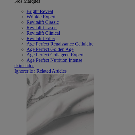
Nos Marques
Bright Reveal
Wrinkle Expert
Revitalift Classic
Revitalift Laser ​
Revitalift Clinical
Revitalift Filler
Age Perfect Renaissance Cellulaire
Age Perfect Golden Age
Age Perfect Collageen Expert
Age Perfect Nutrition Intense
skip slider
Ignorer le : Related Articles