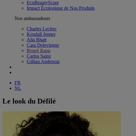
EcoBeautyScore
Impact Écologique de Nos Produits
Nos ambassadeurs
Charles Leclrec
Kendall Jenner
Alia Bhatt
Cara Delevingne
Reneé Rapp
Carlos Sainz
Gillian Anderson
FR
NL
Le look du Défilé