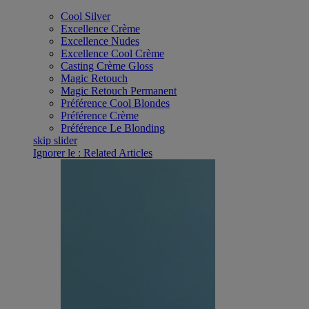
Cool Silver
Excellence Crème
Excellence Nudes
Excellence Cool Crème
Casting Crème Gloss
Magic Retouch
Magic Retouch​ Permanent
Préférence Cool Blondes
Préférence Crème
Préférence Le Blonding
skip slider
Ignorer le : Related Articles