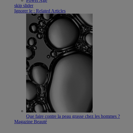
Power Age
skip slider
Ignorer le : Related Articles
Que faire contre la peau grasse chez les hommes ?
Magazine Beauté