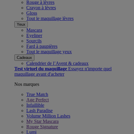
Rouge à lèvres
Crayon à lèvres
Gloss
Tout le maquillage lèvres
Yeux
Mascara
Eyeliner
Sourcils
Fard à paupières
Tout le maquillage yeux
Cadeaux
Calendrier de l’Avent & cadeaux​
Test virtuel du maquillage
Essayez n'importe quel
maquillage avant d'acheter
Nos marques
True Match
Age Perfect
Infaillible
Lash Paradise
Volume Million Lashes
My Star Mascara
Rouge Signature
Lumi