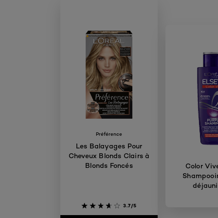
Préférence
Les Balayages Pour
Cheveux Blonds Clairs à
Blonds Foncés
Color Viv
Shampooin
déjauni
3.7/5