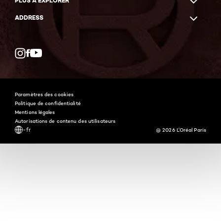
PLUS À EXPLORER
ADDRESS
Facebook
YouTube
Instagram
Paramètres des cookies
Politique de confidentialité
Mentions légales
Autorisations de contenu des utilisateurs
-fr
@ 2026 L'Oréal Paris