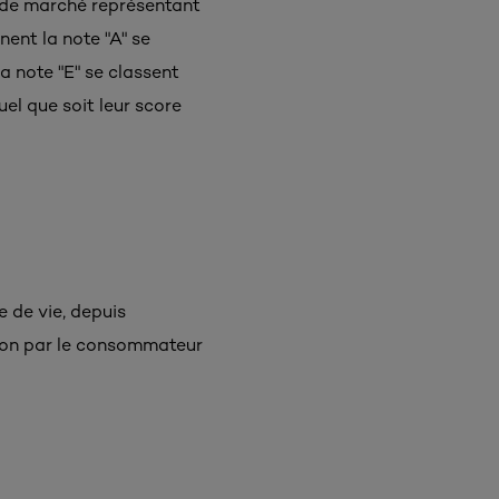
n de marché représentant
nent la note "A" se
a note "E" se classent
el que soit leur score
e de vie, depuis
ation par le consommateur