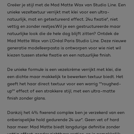
Creëer je stijl met de Mad Matte Wax van Studio Line. Een
unieke vezeltextuur verrijkt met klei voor een ultra-
natuurlijk, mat en getextureerd effect. 24u fixatie*, niet
vettig en zonder restjes.Wil je een gestructureerde maar
natuurlijke look die de hele dag blijft zitten? Ontdek de
Mad Matte Wax van L'Oréal Paris Studio Line. Deze nieuwe
generatie modelleerpasta is ontworpen voor wie niet wil
kiezen tussen sterke fixatie en een natuurlijke finish.
De unieke formule is een vezelcrème verrijkt met klei, die
een dichte maar makkelijk te bewerken textuur biedt. Het
geeft het haar direct textuur voor een warrig ""roughed-
up"" effect of een strakkere stijl, met een ultra-matte
finish zonder glans.
Dankzij het 4% fixerend complex ben je verzekerd van een
onberispelijke hold gedurende 24 uur*. Geen vet of hard
haar meer: Mad Matte biedt langdurige definitie zonder