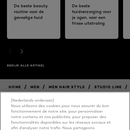
De beste beauty
De beste
routine voor de
huidverzorging voor
gevoelige huid
je ogen, voor een
frisse uitstraling
PREVIOUS CARD
NEXT CARD
BEKIJK ALLE ARTIKEL
/
/
/
/
HOME
MEN
MEN HAIR STYLE
STUDIO LINE
[Nederlands onderaan]
Nous utilisons des cookies pour nous assurer du bon
BECAUSE
fonctionnement de notre site, pour personnaliser
notre contenu et nos publicités, pour proposer des
fonctionnalités disponibles sur les réseaux sociaux et
YOU'RE
afin d’analyser notre trafic. Nous partageons