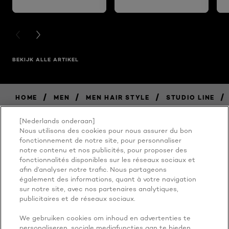
PREVIOUS CARD
NEXT CARD
BEKIJK ALLE ARTIKEL
/
/
/
/
HOME
MEN
MEN HAIR STYLE
STUDIO LINE
[Nederlands onderaan]
Nous utilisons des cookies pour nous assurer du bon
BECAUSE
fonctionnement de notre site, pour personnaliser
notre contenu et nos publicités, pour proposer des
fonctionnalités disponibles sur les réseaux sociaux et
YOU'RE
afin d’analyser notre trafic. Nous partageons
également des informations, quant à votre navigation
WORTH IT
sur notre site, avec nos partenaires analytiques,
publicitaires et de réseaux sociaux.
We gebruiken cookies om inhoud en advertenties te
personaliseren, sociale mediafuncties aan te bieden