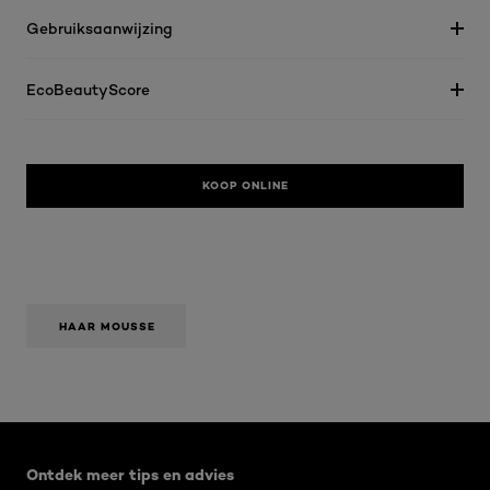
Gebruiksaanwijzing
EcoBeautyScore
KOOP ONLINE
HAAR MOUSSE
Overslaan het dia: Algemeen
Ontdek meer tips en advies