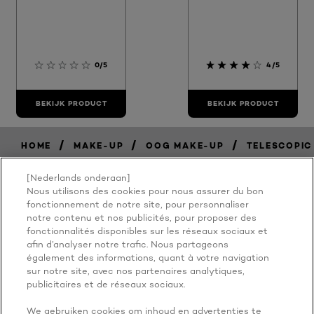
0/5
4/5
BEKIJK PRODUCT
BEKIJK PRODUCT
/
/
/
HOME
MAKE-UP
OOG MAKE-UP
TELESCOPIC 
[Nederlands onderaan]
Nous utilisons des cookies pour nous assurer du bon
BECAUSE
fonctionnement de notre site, pour personnaliser
notre contenu et nos publicités, pour proposer des
fonctionnalités disponibles sur les réseaux sociaux et
YOU'RE
afin d’analyser notre trafic. Nous partageons
également des informations, quant à votre navigation
WORTH IT
sur notre site, avec nos partenaires analytiques,
publicitaires et de réseaux sociaux.
We gebruiken cookies om inhoud en advertenties te