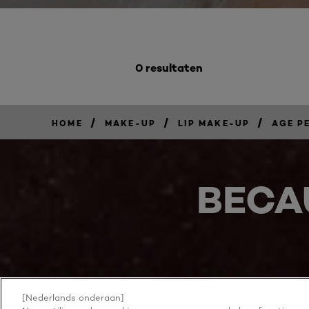
0 resultaten
/
/
/
HOME
MAKE-UP
LIP MAKE-UP
AGE P
BECA
[Nederlands onderaan]
NOG MEER ONTDEKKEN
ADDRESS