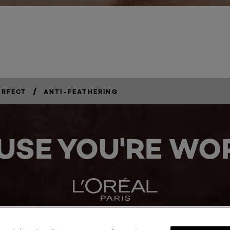
/
ERFECT
ANTI-FEATHERING
USE YOU'RE WOR