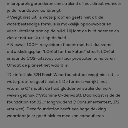
microparels garanderen een stralend effect direct wanneer
je de foundation aanbrengt.
√ Veegt niet uit, is waterproof en geeft niet af: de
waterbestendige formule is makkelijk opbouwbaar en
voelt ultralicht aan op de huid. Hij laat de huid ademen en
ziet er natuurlijk uit op de huid.
√ Nieuwe, 100% recyclebare flacon: met het duurzame
ontwikkelingsplan "L'Oréal for the Future" streeft L'Oréal
ernaar de CO2-uitstoot van haar producten te halveren.
Omdat de planeet het waard is.
"De infaillible 32H Fresh Wear foundation veegt niet uit, is
waterproof en geeft niet af. De formule verrijkt met
vitamine C* maakt de huid gladder en stralender na 4
weken gebruik (*Vitamine C-derivaat). Daarnaast is de de
foundation tot 32U* langhoudend (*Consumententest, 172
vrouwen). Deze foundation heeft een hoge dekking
waardoor je er goed plekjes mee kan camoufleren.