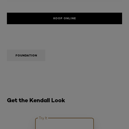
KOOP ONLINE
FOUNDATION
Overslaan het dia: B KENDALL LOOK
Get the Kendall Look
Try It