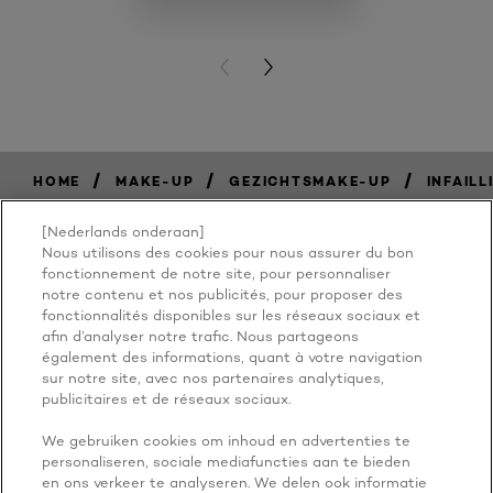
PREVIOUS CARD
NEXT CARD
/
/
/
HOME
MAKE-UP
GEZICHTSMAKE-UP
INFAILL
[Nederlands onderaan]
Nous utilisons des cookies pour nous assurer du bon
BECAUSE
fonctionnement de notre site, pour personnaliser
notre contenu et nos publicités, pour proposer des
fonctionnalités disponibles sur les réseaux sociaux et
YOU'RE
afin d’analyser notre trafic. Nous partageons
également des informations, quant à votre navigation
WORTH IT
sur notre site, avec nos partenaires analytiques,
publicitaires et de réseaux sociaux.
We gebruiken cookies om inhoud en advertenties te
personaliseren, sociale mediafuncties aan te bieden
en ons verkeer te analyseren. We delen ook informatie