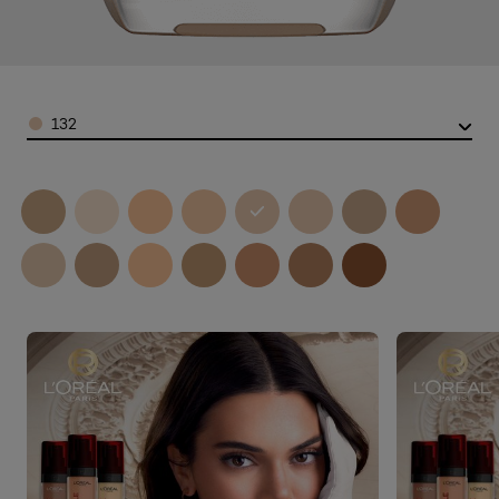
Color
132