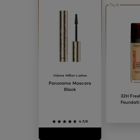
Try It
Volume Million Lashes
Panorama Mascara
Black
32H Fres
Foundati
4.7/5