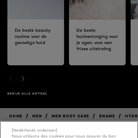
De beste beauty
De beste
routine voor de
huidverzorging voor
gevoelige huid
je ogen, voor een
frisse uitstraling
PREVIOUS CARD
NEXT CARD
BEKIJK ALLE ARTIKEL
/
/
/
/
HOME
MEN
MEN BODY CARE
$NAME
HYDR
[Nederlands onderaan]
Nous utilisons des cookies pour nous assurer du bon