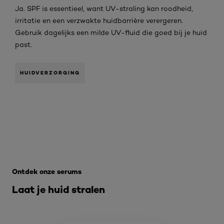
Ja. SPF is essentieel, want UV-straling kan roodheid,
irritatie en een verzwakte huidbarrière verergeren.
Gebruik dagelijks een milde UV-fluid die goed bij je huid
past.
HUIDVERZORGING
Overslaan het dia: De kracht van serums - SERUM
Ontdek onze serums
Laat je huid stralen