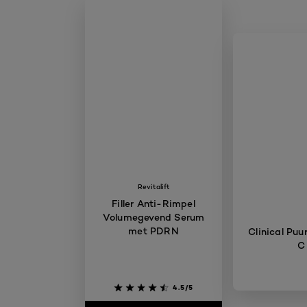
Revitalift
Filler Anti-Rimpel
Volumegevend Serum
met PDRN
Clinical Puu
C
4.5/5