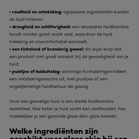
• roodheid en ontsteking:
agressieve ingrediënten kunnen
de huid irriteren;
• droogheid en schilferigheid:
een verzwakte huidbarrière
houdt minder goed vocht vast, waardoor de huid
trekkerig en oncomfortabel aanvoelt;
• een tintelend of branderig gevoel:
dit wijst erop dat
een product niet goed aansluit bij de gevoeligheid van je
huid;
• puistjes of huiduitslag:
sommige formuleringen lokken
een ontstekingsreactie uit, met puistjes of een
ongelijkmatige huidtextuur als gevolg.
Voor een gevoelige huid is een sterke huidbarrière
essentieel. Hoe beter je huid vocht kan vasthouden, hoe
makkelijker je een gezonde glass skin-glow bereikt.
Welke ingrediënten zijn
geschikt voor glass skin bij een