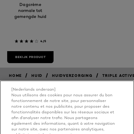
Dagcrème
normale tot
gemengde huid
4/5
BEKIJK PRODUCT
/
/
/
HOME
HUID
HUIDVERZORGING
TRIPLE ACTIV
[Nederlands onderaan]
Nous utilisons des cookies pour nous assurer du bon
BECAUSE
fonctionnement de notre site, pour personnaliser
notre contenu et nos publicités, pour proposer des
fonctionnalités disponibles sur les réseaux sociaux et
YOU'RE
afin d’analyser notre trafic. Nous partageons
également des informations, quant à votre navigation
WORTH IT
sur notre site, avec nos partenaires analytiques,