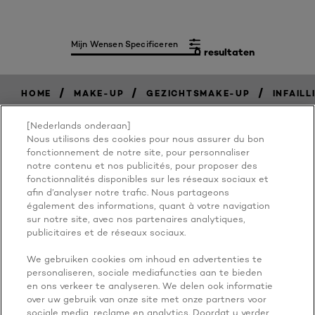
Mijn Wensen Specificeren
0 resultaten
/
/
/
HOME
MAKE-UP
GEZICHTSMAKE-UP
INFAILL
[Nederlands onderaan]
Nous utilisons des cookies pour nous assurer du bon
BECAUSE
fonctionnement de notre site, pour personnaliser
notre contenu et nos publicités, pour proposer des
fonctionnalités disponibles sur les réseaux sociaux et
YOU'RE
afin d’analyser notre trafic. Nous partageons
également des informations, quant à votre navigation
WORTH IT
sur notre site, avec nos partenaires analytiques,
publicitaires et de réseaux sociaux.
We gebruiken cookies om inhoud en advertenties te
personaliseren, sociale mediafuncties aan te bieden
en ons verkeer te analyseren. We delen ook informatie
over uw gebruik van onze site met onze partners voor
sociale media, reclame en analytics. Doordat u verder