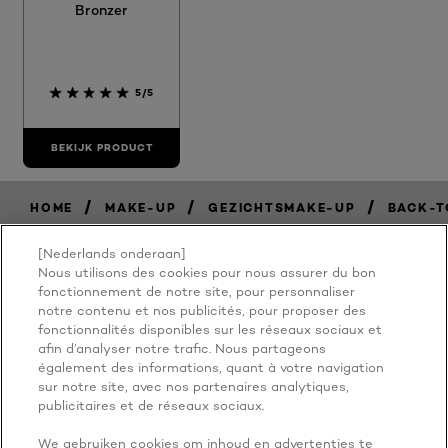
Bronzer
5/5
BEKIJK PRODUCT
/
/
/
HOME
MAKE-UP
GEZICHTSMAKE-UP
BACK-T
[Nederlands onderaan]
Nous utilisons des cookies pour nous assurer du bon
BECAUSE
fonctionnement de notre site, pour personnaliser
notre contenu et nos publicités, pour proposer des
fonctionnalités disponibles sur les réseaux sociaux et
YOU'RE
afin d’analyser notre trafic. Nous partageons
également des informations, quant à votre navigation
WORTH IT
sur notre site, avec nos partenaires analytiques,
publicitaires et de réseaux sociaux.
We gebruiken cookies om inhoud en advertenties te