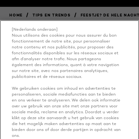
/
/
HOME
TIPS EN TRENDS
FEESTJE? DE HELE NACH
[Nederlands onderaan]
Nous utilisons des cookies pour nous assurer du bon
BECAUSE
fonctionnement de notre site, pour personnaliser
notre contenu et nos publicités, pour proposer des
fonctionnalités disponibles sur les réseaux sociaux et
YOU'RE
afin d’analyser notre trafic. Nous partageons
également des informations, quant à votre navigation
WORTH IT
sur notre site, avec nos partenaires analytiques,
publicitaires et de réseaux sociaux.
We gebruiken cookies om inhoud en advertenties te
personaliseren, sociale mediafuncties aan te bieden
en ons verkeer te analyseren. We delen ook informatie
over uw gebruik van onze site met onze partners voor
sociale media, reclame en analytics. Doordat u verder
klikt op deze site aanvaardt u het gebruik van cookies
die het mogelijk maken advertenties op maat aan te
NOG MEER ONTDEKKEN
bieden door ons of door derde partijen in opdracht van
ADDRESS
ons.