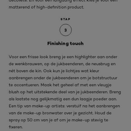
decolleté. En voor een langdurig effect kies je voor een
matterend of high-definition product.
STAP
3
Finishing touch
Voor een frisse look breng je een highlighter aan onder
de wenkbrauwen, op de jukbeenderen, de neusbrug en
nét boven de kin. Ook kun je lichtjes wat kleur
aanbrengen onder de jukbeenderen om je botstructuur
te accentueren. Maak het geheel af met een vleugje
blush op het uitstekende deel van je jukbeenderen. Breng
als laatste nog gelijkmatig een dun laagje poeder aan.
Een tip van make-up artists: verstuif na het aanbrengen
van de make-up bronwater over je gezicht. Houd de
spray op 50 cm van je af om je make-up stevig te
fixeren.