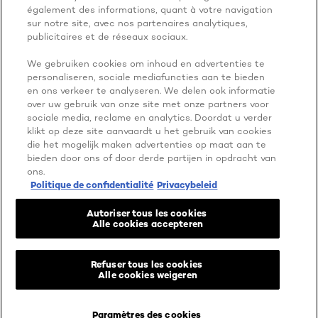
également des informations, quant à votre navigation
sur notre site, avec nos partenaires analytiques,
publicitaires et de réseaux sociaux.
We gebruiken cookies om inhoud en advertenties te
personaliseren, sociale mediafuncties aan te bieden
NOG MEER ONTDEKKEN
en ons verkeer te analyseren. We delen ook informatie
over uw gebruik van onze site met onze partners voor
ADDRESS
sociale media, reclame en analytics. Doordat u verder
klikt op deze site aanvaardt u het gebruik van cookies
die het mogelijk maken advertenties op maat aan te
bieden door ons of door derde partijen in opdracht van
ons.
Facebook
YouTube
Instagram
Politique de confidentialité
Privacybeleid
Autoriser tous les cookies
Cookie instellingen
Alle cookies accepteren
Privacy Beleid
Algemene voorwaarden
Machtigingen voor gebruikersinhoud
Refuser tous les cookies
-nl
@ 2026 L'Oréal Paris
Alle cookies weigeren
Paramètres des cookies