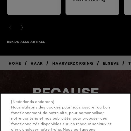
PREVIOUS CARD
NEXT CARD
BEKIJK ALLE ARTIKEL
/
/
/
/
HOME
HAAR
HAARVERZORGING
ELSEVE
T
BECAUSE
YOU'RE
[Nederlands onderaan]
Nous utilisons des cookies pour nous assurer du bon
fonctionnement de notre site, pour personnaliser
WORTH IT
notre contenu et nos publicités, pour proposer des
fonctionnalités disponibles sur les réseaux sociaux et
afin d’analyser notre trafic. Nous partageons