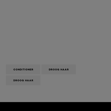
CONDITIONER
DROOG HAAR
DROOG HAAR
Overslaan het dia: Algemeen