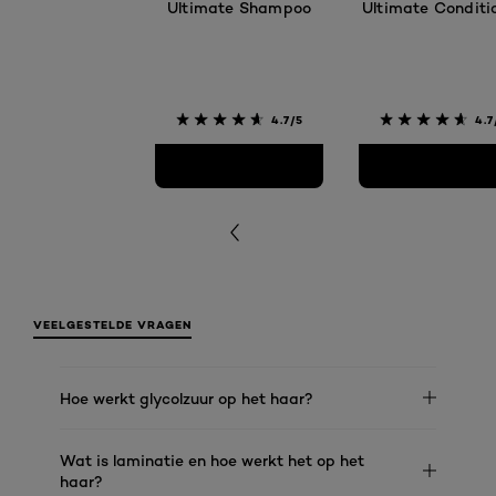
Ultimate Shampoo​
Ultimate Conditi
4.7/5
4.7
VEELGESTELDE VRAGEN
Hoe werkt glycolzuur op het haar?
Wat is laminatie en hoe werkt het op het
haar?