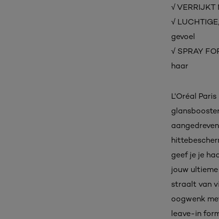
√ VERRIJKT 
√ LUCHTIGE,
gevoel
√ SPRAY FORM
haar
L'Oréal Paris
glansbooster 
aangedreven 
hittebescher
geef je je ha
jouw ultieme 
straalt van v
oogwenk met 
leave-in for