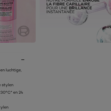
n luchtige,
 stylen
230°C* en 24
tylen