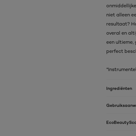
onmiddellijke
niet alleen e
resultaat? Ha
overal en alt
een ultieme, 
perfect besch
*Instrumentel
Ingrediënten
Gebruiksaanwi
EcoBeautySco