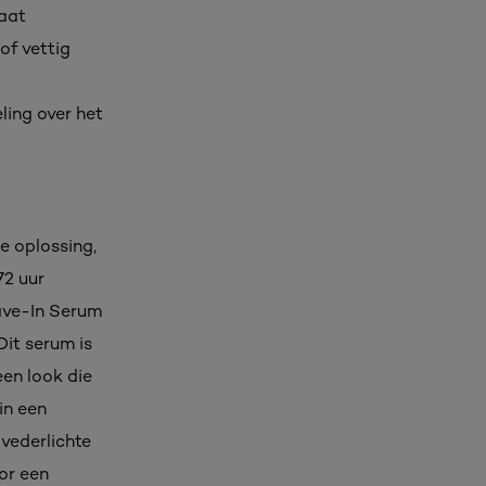
aat
f vettig
ing over het
le oplossing,
72 uur
eave-In Serum
Dit serum is
een look die
in een
vederlichte
or een