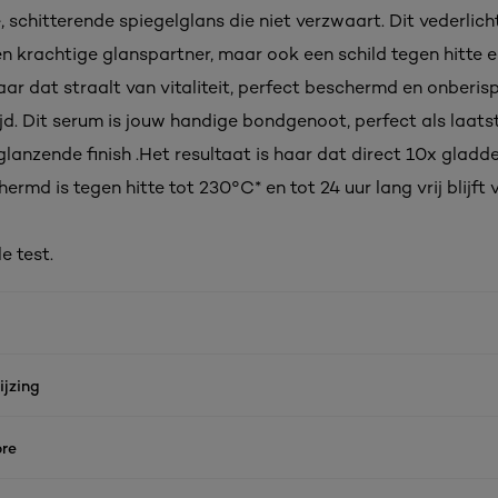
, schitterende spiegelglans die niet verzwaart. Dit vederlich
en krachtige glanspartner, maar ook een schild tegen hitte e
ar dat straalt van vitaliteit, perfect beschermd en onberispe
ijd. Dit serum is jouw handige bondgenoot, perfect als laats
glanzende finish .Het resultaat is haar dat direct 10x gladde
ermd is tegen hitte tot 230°C* en tot 24 uur lang vrij blijft v
e test.
jzing
re