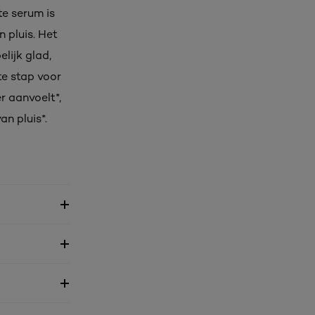
te serum is
n pluis. Het
lijk glad,
te stap voor
r aanvoelt*,
an pluis*.