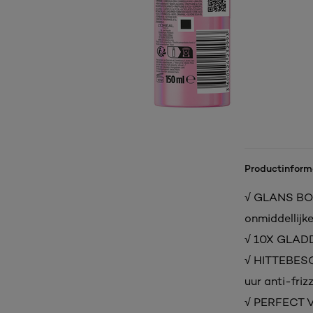
Productinform
√ GLANS BOO
onmiddellijk
√ 10X GLADDE
√ HITTEBESC
uur anti-friz
√ PERFECT VO