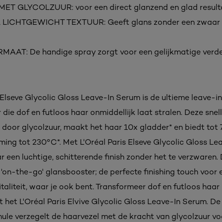
MET GLYCOLZUUR: voor een direct glanzend en glad result
 LICHTGEWICHT TEXTUUR: Geeft glans zonder een zwaar o
AAT: De handige spray zorgt voor een gelijkmatige verdel
 Elseve Glycolic Gloss Leave-In Serum is de ultieme leave-in
die dof en futloos haar onmiddellijk laat stralen. Deze snel
door glycolzuur, maakt het haar 10x gladder* en biedt tot 
ming tot 230°C*. Met L'Oréal Paris Elseve Glycolic Gloss L
ar een luchtige, schitterende finish zonder het te verzwaren. 
'on-the-go' glansbooster; de perfecte finishing touch voor 
italiteit, waar je ook bent. Transformeer dof en futloos haar 
het L'Oréal Paris Elvive Glycolic Gloss Leave-In Serum. De 
mule verzegelt de haarvezel met de kracht van glycolzuur vo