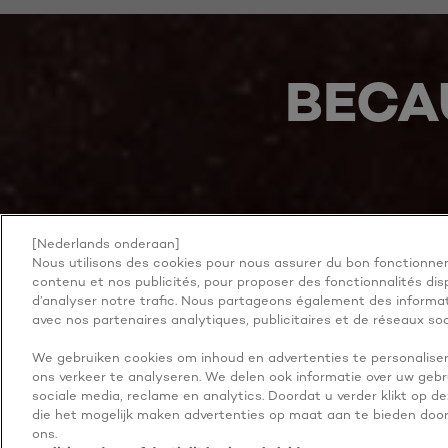
BECA
[Nederlands onderaan]
NOG MEER ONTDEKKEN
ADDRESS
Nous utilisons des cookies pour nous assurer du bon fonctionnem
contenu et nos publicités, pour proposer des fonctionnalités disp
d’analyser notre trafic. Nous partageons également des informati
avec nos partenaires analytiques, publicitaires et de réseaux soc
We gebruiken cookies om inhoud en advertenties te personaliser
Facebook
YouTube
Instagram
ons verkeer te analyseren. We delen ook informatie over uw gebr
sociale media, reclame en analytics. Doordat u verder klikt op d
die het mogelijk maken advertenties op maat aan te bieden door 
ons.