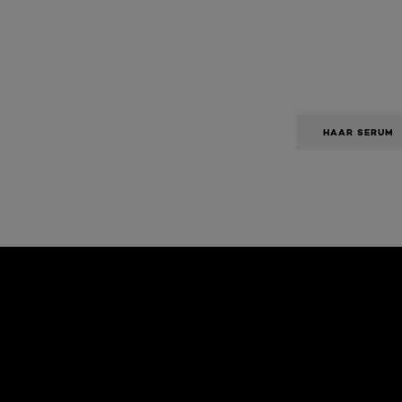
HAAR SERUM
Overslaan het dia: Algemeen