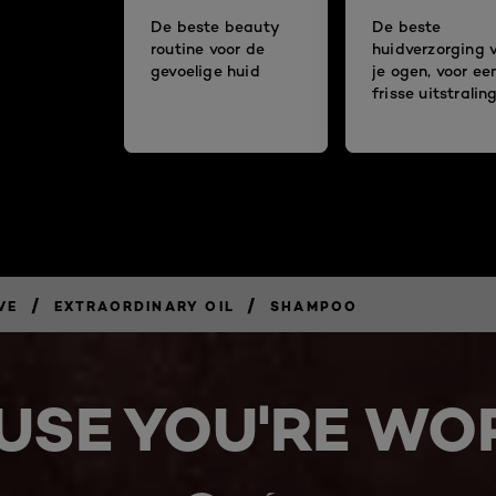
De beste beauty
De beste
routine voor de
huidverzorging 
gevoelige huid
je ogen, voor ee
frisse uitstralin
/
/
VE
EXTRAORDINARY OIL
SHAMPOO
USE YOU'RE WOR