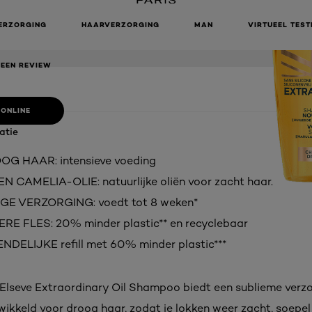
INARY OIL
MPOO
ERZORGING
HAARVERZORGING
MAN
VIRTUEEL TEST
 EEN REVIEW
 ONLINE
atie
G HAAR: intensieve voeding
 CAMELIA-OLIE: natuurlijke oliën voor zacht haar.
E VERZORGING: voedt tot 8 weken*
E FLES: 20% minder plastic** en recyclebaar
NDELIJKE refill met 60% minder plastic***
s Elseve Extraordinary Oil Shampoo biedt een sublieme verz
wikkeld voor droog haar, zodat je lokken weer zacht, soepel