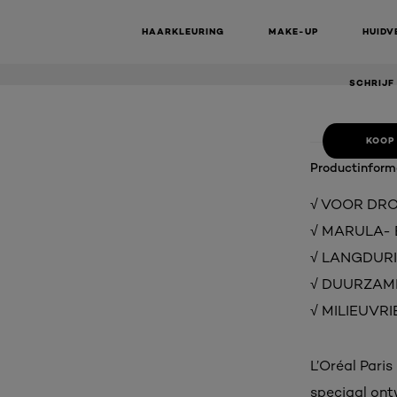
EXTRAORD
SHA
HAARKLEURING
MAKE-UP
HUIDV
SCHRIJF
KOOP
Productinform
√ VOOR DROO
√ MARULA- EN
√ LANGDURIG
√ DUURZAMER
√ MILIEUVRIE
L’Oréal Pari
speciaal ont