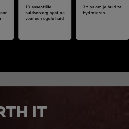
10 essentiële
3 tips om je huid te
voor
huidverzorgingstips
hydrateren
n
voor een egale huid
g
TH IT