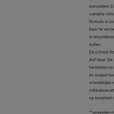
aanvoelen. L
camelia-olie 
formule is za
haar te verz
is recyclebaa
vullen.
De L'Oréal P
dof haar. De 
herstellen en
en soepel ha
vriendelijke 
milieubewust
op kwaliteit 
**vergeleken 