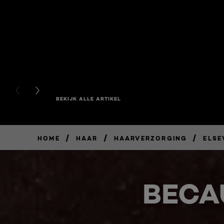
PREVIOUS CARD
NEXT CARD
BEKIJK ALLE ARTIKEL
/
/
/
HOME
HAAR
HAARVERZORGING
ELSE
BECA