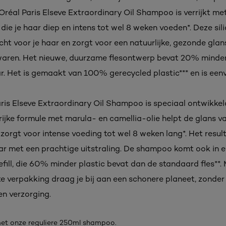
’Oréal Paris Elseve Extraordinary Oil Shampoo is verrijkt me
die je haar diep en intens tot wel 8 weken voeden*. Deze sil
cht voor je haar en zorgt voor een natuurlijke, gezonde gla
waren. Het nieuwe, duurzame flesontwerp bevat 20% minder 
r. Het is gemaakt van 100% gerecycled plastic*** en is eenv
aris Elseve Extraordinary Oil Shampoo is speciaal ontwikkel
rijke formule met marula- en camellia-olie helpt de glans v
 zorgt voor intense voeding tot wel 8 weken lang*. Het resul
ar met een prachtige uitstraling. De shampoo komt ook in 
refill, die 60% minder plastic bevat dan de standaard fles**.
e verpakking draag je bij aan een schonere planeet, zonder i
en verzorging.
met onze reguliere 250ml shampoo.