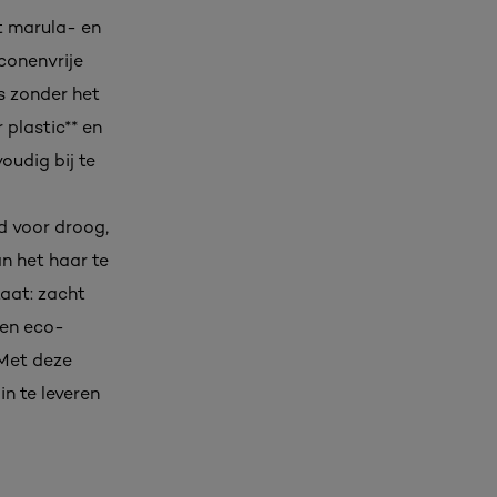
t marula- en
iconenvrije
ns zonder het
plastic** en
oudig bij te
d voor droog,
an het haar te
taat: zacht
een eco-
 Met deze
n te leveren