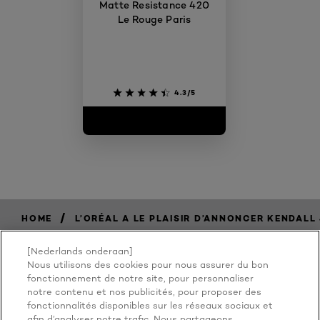
Matte Resistance 420
Le Rouge Paris
4.3/5
/
HOME
L’ORÉAL A LE PLAISIR D’ANNONCER KENDAL
[Nederlands onderaan]
Nous utilisons des cookies pour nous assurer du bon
BECAUSE
fonctionnement de notre site, pour personnaliser
notre contenu et nos publicités, pour proposer des
fonctionnalités disponibles sur les réseaux sociaux et
afin d’analyser notre trafic. Nous partageons