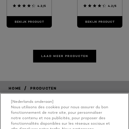
4.2/5
4.2/5
BEKIJK PRODUCT
BEKIJK PRODUCT
LAAD MEER PRODUCTEN
/
HOME
PRODUCTEN
[Nederlands onderaan]
Nous utilisons des cookies pour nous assurer du bon
BECAUSE
fonctionnement de notre site, pour personnaliser
notre contenu et nos publicités, pour proposer des
fonctionnalités disponibles sur les réseaux sociaux et
afin d’analyser notre trafic. Nous partageons