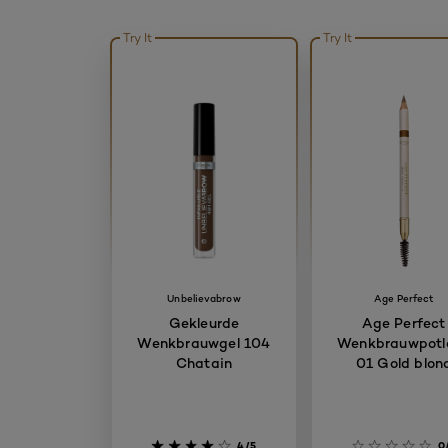
Try It
Try It
Unbelievabrow
Age Perfect
Gekleurde
Age Perfect
Wenkbrauwgel 104
Wenkbrauwpotl
Chatain
01 Gold blon
4/5
0