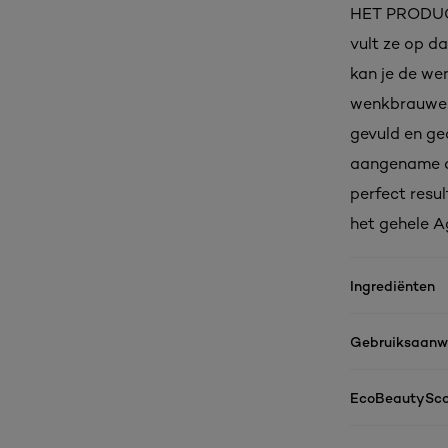
HET PRODUCT
vult ze op d
kan je de we
wenkbrauwen
gevuld en ged
aangename ap
perfect resu
het gehele 
Ingrediënten
Gebruiksaanwi
EcoBeautySco