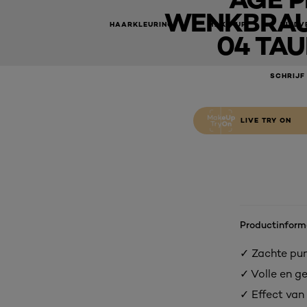
WENKBRA
HAARKLEURING
MAKE-UP
HUIDV
04 TAU
SCHRIJF
LIVE TRY ON
Productinform
✓ Zachte pun
✓ Volle en g
✓ Effect van