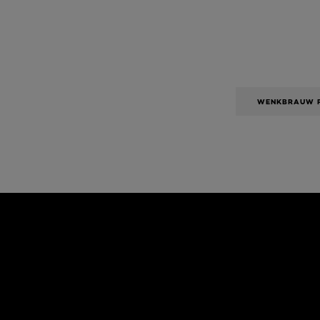
WENKBRAUW 
Overslaan het dia: Algemeen