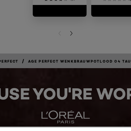
PREVIOUS CARD
NEXT CARD
/
PERFECT
AGE PERFECT WENKBRAUWPOTLOOD 04 TAU
USE YOU'RE WOR