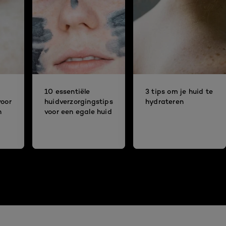
10 essentiële
3 tips om je huid te
voor
huidverzorgingstips
hydrateren
n
voor een egale huid
g