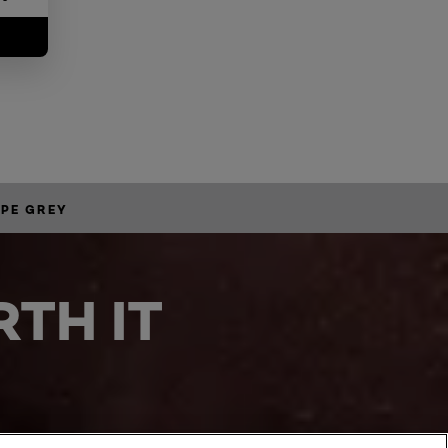
PE GREY
TH IT