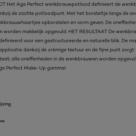
 Het Age Perfect wenkbrauwpotlood definieert de wenk
ankzij de zachte potloodpunt. Met het borsteltje langs de a
nkbrauuwhaartjes opborstelen en vorm geven. De oneffenhe
 worden makkelijk opgevuld. HET RESULTAAT De wenkbra
efinieerd voor een gestructureerde en naturelle blik. De ma
plicatie dankzij de crèmige textuur en de fijne punt zorgt
ltaat; alle oneffenheden in de wenkbrauwen worden opgevu
Age Perfect Make-Up gamma!
jzing
re