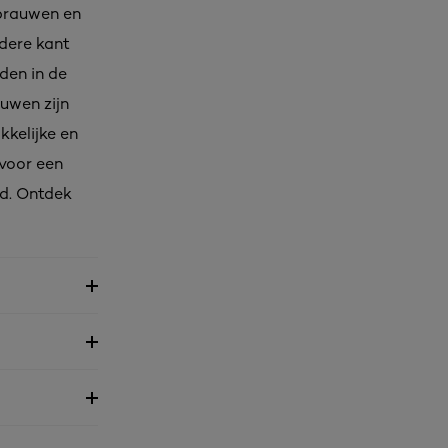
brauwen en
ndere kant
den in de
uwen zijn
kkelijke en
 voor een
ld. Ontdek