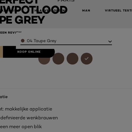
UWPOTLOOD
ERZORGING
HAARVERZORGING
MAN
VIRTUEEL TEST
PE GREY
 EEN REVIEW
Color
04 Taupe Grey
KOOP ONLINE
atie
t: makkelijke applicatie
edefinieerde wenkbrauwen
 een meer open blik