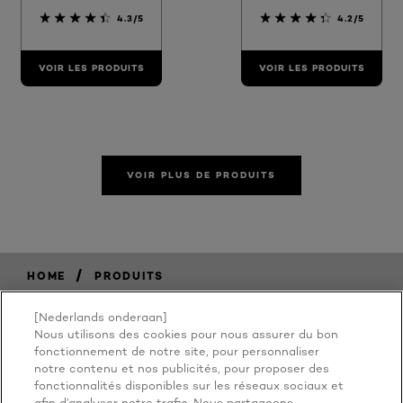
4.3/5
4.2/5
VOIR LES PRODUITS
VOIR LES PRODUITS
VOIR PLUS DE PRODUITS
/
HOME
PRODUITS
[Nederlands onderaan]
Nous utilisons des cookies pour nous assurer du bon
BECAUSE
fonctionnement de notre site, pour personnaliser
notre contenu et nos publicités, pour proposer des
fonctionnalités disponibles sur les réseaux sociaux et
afin d’analyser notre trafic. Nous partageons